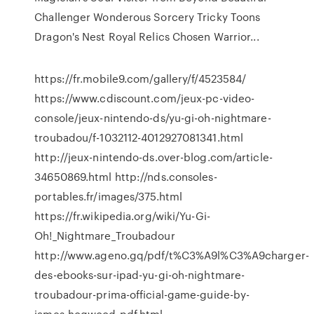
Challenger Wonderous Sorcery Tricky Toons
Dragon's Nest Royal Relics Chosen Warrior...
https://fr.mobile9.com/gallery/f/4523584/
https://www.cdiscount.com/jeux-pc-video-
console/jeux-nintendo-ds/yu-gi-oh-nightmare-
troubadou/f-1032112-4012927081341.html
http://jeux-nintendo-ds.over-blog.com/article-
34650869.html http://nds.consoles-
portables.fr/images/375.html
https://fr.wikipedia.org/wiki/Yu-Gi-
Oh!_Nightmare_Troubadour
http://www.ageno.gq/pdf/t%C3%A9l%C3%A9charger-
des-ebooks-sur-ipad-yu-gi-oh-nightmare-
troubadour-prima-official-game-guide-by-
james-hogwood-pdf.html