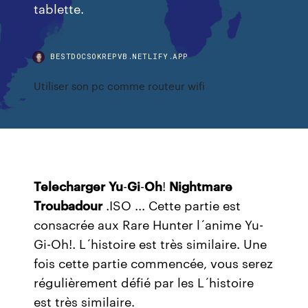
tablette.
BESTDOCSOKREPVB.NETLIFY.APP
Utiliser son pc comme routeur wifi
Telecharger
Yu
-
Gi
-
Oh
!
Nightmare
Troubadour
.ISO ... Cette partie est
consacrée aux Rare Hunter l´anime Yu-
Gi-Oh!. L´histoire est très similaire. Une
fois cette partie commencée, vous serez
régulièrement défié par les L´histoire
est très similaire.