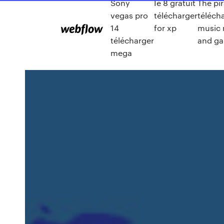
Sony
Ie 8 gratuit
The pi
vegas pro
télécharger
téléch
14
for xp
music 
télécharger
and g
mega