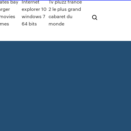
rates bay
Internet
Tv pluzz france
arger
explorer 10
2 le plus grand
movies
windows 7
cabaret du
ames
64 bits
monde