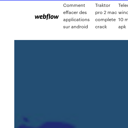
Comment
Traktor
Tele
effacer des
pro 2 mac
win
applications
complete
10 m
sur android
crack
apk