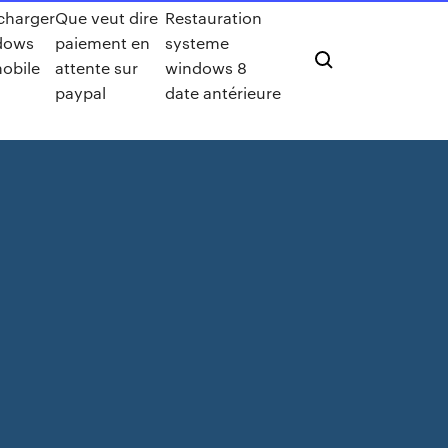
charger
Que veut dire
Restauration
dows
paiement en
systeme
obile
attente sur
windows 8
paypal
date antérieure