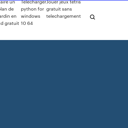
aire un
Télécharger
Jouer jeux tetris
lan de
python for
gratuit sans
ardin en
windows
telechargement
d gratuit
10 64