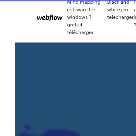
Mind mapping
Black and
F
software for
white jeu
p
windows 7
telecharger
j
gratuit
3
télécharger