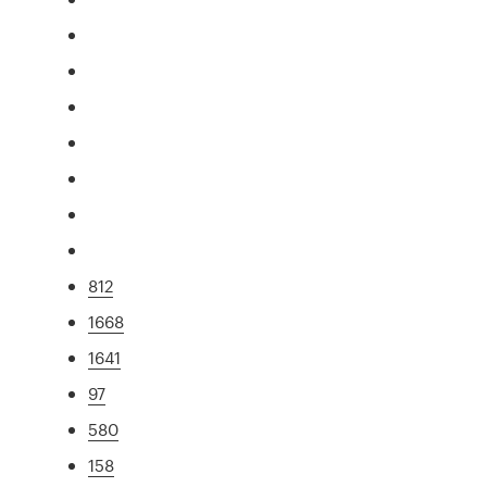
812
1668
1641
97
580
158